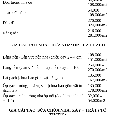
Dóc tường nhà cũ
108,000/m2
54,000 –
Tháo dỡ mái tôn
108,000/m2
270,000 –
Đào đất
324,000/m2
216,000 –
Nâng nền
281,000/m2
GIÁ CẢI TẠO, SỬA CHỮA NHÀ: ỐP + LÁT GẠCH
108,000 –
Láng nền (Cán vữa nền nhà) chiều dày 2 – 4 cm
151,000/m2
254,000 –
Láng nền (Cán vữa nền nhà) chiều dày 5 – 10cm
270,000/m2
135,000 –
Lát gạch (chưa bao gồm vật tư gạch)
167,000/m2
Ốp gạch tường, nhà vệ sinh(chưa bao gồm vật tư
135,000 –
gạch lát)
178,000/m2
Ốp gạch chân tường nhà ốp nổi (ốp chìm nhân hệ
32,000 –
số 1.5)
54,000/m2
GIÁ CẢI TẠO, SỬA CHỮA NHÀ: XÂY + TRÁT ( TÔ
TƯỜNG)