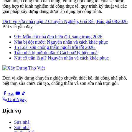
hoàn thiện công trình dân dụng. Những nội dung tôi chia sẻ được
tổng hợp từ kinh nghiệm thi công thực tế, quy trình kỹ thuật và các
giải pháp xây dựng đang được áp dụng tại công trình.
Dịch vụ sửa nhà quận 2 Chuyên Nghiệp, Giá Rẻ | Báo giá 08/2026
Bài viết gần đây
99+ Mẫu cột nhà đẹp hiện đại, sang trọng 2026
Nhà bị dột nước: Nguyên nhân và cách khắc phục
15 Loại sơn chống thấm ngoài trời tốt 2026
Trần nhà bị nứt do đâu? Cách xử lý hiệu quả
Nứt cổ trần là gì? Nguyên nhân và cách khắc phục
Đơn vị xây dựng chuyên nghiệp chuyên thiết kế, thi công nhà phố,
biệt thự, sửa chữa cải tạo, chống thấm và sơn sửa nhà trọn gói.
Zalo
Gọi Ngay
Dịch vụ
Sửa nhà
Sơn nhà