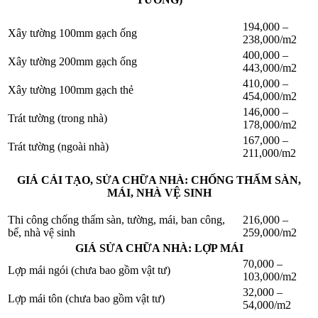
194,000 –
Xây tường 100mm gạch ống
238,000/m2
400,000 –
Xây tường 200mm gạch ống
443,000/m2
410,000 –
Xây tường 100mm gạch thẻ
454,000/m2
146,000 –
Trát tường (trong nhà)
178,000/m2
167,000 –
Trát tường (ngoài nhà)
211,000/m2
GIÁ CẢI TẠO, SỬA CHỮA NHÀ: CHỐNG THẤM SÀN,
MÁI, NHÀ VỆ SINH
Thi công chống thấm sàn, tường, mái, ban công,
216,000 –
bể, nhà vệ sinh
259,000/m2
GIÁ SỬA CHỮA NHÀ: LỢP MÁI
70,000 –
Lợp mái ngói (chưa bao gồm vật tư)
103,000/m2
32,000 –
Lợp mái tôn (chưa bao gồm vật tư)
54,000/m2