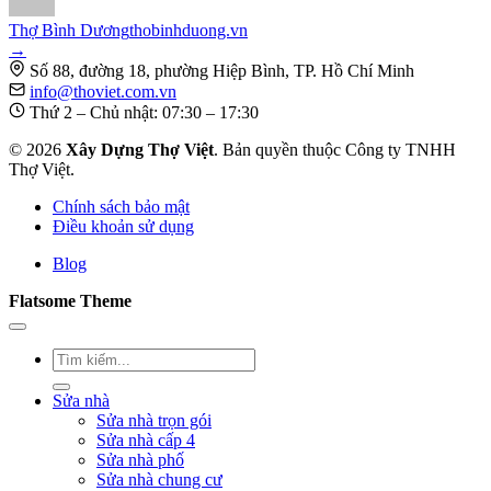
Thợ Bình Dương
thobinhduong.vn
→
Số 88, đường 18, phường Hiệp Bình, TP. Hồ Chí Minh
info@thoviet.com.vn
Thứ 2 – Chủ nhật: 07:30 – 17:30
©
2026
Xây Dựng Thợ Việt
. Bản quyền thuộc Công ty TNHH
Thợ Việt.
Chính sách bảo mật
Điều khoản sử dụng
Blog
Flatsome Theme
Sửa nhà
Sửa nhà trọn gói
Sửa nhà cấp 4
Sửa nhà phố
Sửa nhà chung cư