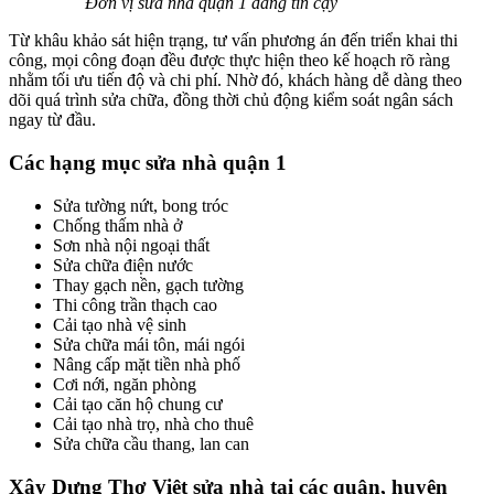
Đơn vị sửa nhà quận 1 đáng tin cậy
Từ khâu khảo sát hiện trạng, tư vấn phương án đến triển khai thi
công, mọi công đoạn đều được thực hiện theo kế hoạch rõ ràng
nhằm tối ưu tiến độ và chi phí. Nhờ đó, khách hàng dễ dàng theo
dõi quá trình sửa chữa, đồng thời chủ động kiểm soát ngân sách
ngay từ đầu.
Các hạng mục sửa nhà quận 1
Sửa tường nứt, bong tróc
Chống thấm nhà ở
Sơn nhà nội ngoại thất
Sửa chữa điện nước
Thay gạch nền, gạch tường
Thi công trần thạch cao
Cải tạo nhà vệ sinh
Sửa chữa mái tôn, mái ngói
Nâng cấp mặt tiền nhà phố
Cơi nới, ngăn phòng
Cải tạo căn hộ chung cư
Cải tạo nhà trọ, nhà cho thuê
Sửa chữa cầu thang, lan can
Xây Dựng Thợ Việt sửa nhà tại các quận, huyện