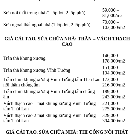
59,000 –
Sơn nội thất trong nhà (1 lớp lót, 2 lớp phủ)
81,000/m2
70,000 –
Sơn ngoại thất ngoài nhà (1 lớp lót, 2 lớp phủ)
103,000/m2
GIÁ CẢI TẠO, SỬA CHỮA NHÀ: TRẦN – VÁCH THẠCH
CAO
146,000 –
Trần thả khung xương
178,000/m2
151,000 –
Trần thả khung xương Vĩnh Tường
194,000/m2
Trần chìm khung xương Vĩnh Tường tấm Thái Lan
173,000 –
nội thấm chống ẩm
216,000/m2
Trần chìm khung xương Vĩnh Tường tấm chống
189,000 –
ẩm
243,000/m2
Vách thạch cao 1 mặt khung xương Vĩnh Tường
221,000 –
tấm Thái Lan
275,000/m2
Vách thạch cao 2 mặt khung xương Vĩnh Tường
329,000 –
tấm Thái Lan
394,000/m2
GIÁ CẢI TẠO, SỬA CHỮA NHÀ: THI CÔNG NỘI THẤT