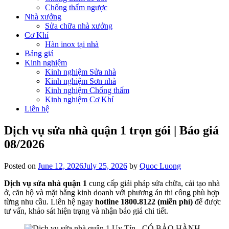
Chống thấm ngược
Nhà xưởng
Sửa chữa nhà xưởng
Cơ Khí
Hàn inox tại nhà
Bảng giá
Kinh nghiệm
Kinh nghiệm Sửa nhà
Kinh nghiệm Sơn nhà
Kinh nghiệm Chống thấm
Kinh nghiệm Cơ Khí
Liên hệ
Dịch vụ sửa nhà quận 1 trọn gói | Báo giá
08/2026
Posted on
June 12, 2026
July 25, 2026
by
Quoc Luong
Dịch vụ sửa nhà quận 1
cung cấp giải pháp sửa chữa, cải tạo nhà
ở, căn hộ và mặt bằng kinh doanh với phương án thi công phù hợp
từng nhu cầu. Liên hệ ngay
hotline 1800.8122 (miễn phí)
để được
tư vấn, khảo sát hiện trạng và nhận báo giá chi tiết.