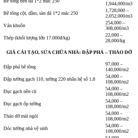
Bê tông nền đá 1*2 mác 250
1,944,000/m3
1,728,000 –
Bê tông cột, dầm, sàn đá 1*2 mác 250
2,052,000/m3
254,000 –
Ván khuôn
308,000/m3
22,000 –
Thép (khối lượng lớn 17.000đ/kg)
28,000/kg
GIÁ CẢI TẠO, SỬA CHỮA NHÀ: ĐẬP PHÁ – THÁO DỠ
97,000 –
Đập phá bê tông
140,000/m2
54,000 –
Đập tường gạch 110, tường 220 nhân hệ số 1.8
108,000/m2
54,000 –
Đục gạch nền cũ
108,000/m2
54,000 –
Đục gạch ốp tường
108,000/m2
54,000 –
Tháo dỡ mái ngói
108,000/m2
54,000 –
Dóc tường nhà vệ sinh
108,000/m2
54,000 –