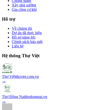
Chống thấm
Xây nhà xưởng
Gia công cơ khí
Hỗ trợ
Về chúng tôi
Dự án đã thực hiện
Hồ sơ năng lực
Chính sách bảo mật
Liên hệ
Hệ thống Thợ Việt
Thợ Việt
thoviet.com.vn
→
Thợ Đồng Nai
thodongnai.vn
→