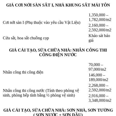
GIÁ CƠI NỚI SÀN SẮT I, NHÀ KHUNG SẮT MÁI TÔN
1,350,000 –
1,782,000/m2
Cơi nới sàn I (Phụ thuộc vào yêu cầu Vật Liệu)
2,160,000 –
2,592,000/m2
Khảo sát báo
Cửa sắt, hoa sắt chuồng cọp
giá
GIÁ CẢI TẠO, SỬA CHỮA NHÀ: NHÂN CÔNG THI
CÔNG ĐIỆN NƯỚC
70,000 –
97,000/m2
Nhân công thi công điện
146,000 –
189,000/m2
2,268,000 –
2,592,000/m2
Nhân công thi công nước (Tính theo phòng vệ
sinh, phòng bếp tính bằng ½ phòng vệ sinh)
2,916,000 –
3,348,000/m2
GIÁ CẢI TẠO, SỬA CHỮA NHÀ: SƠN NHÀ, SƠN TƯỜNG
( SƠN NƯỚC + SƠN DẦU)