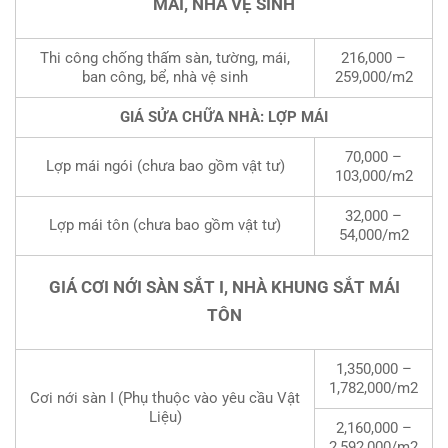
MÁI, NHÀ VỆ SINH
Thi công chống thấm sàn, tường, mái,
216,000 –
ban công, bể, nhà vệ sinh
259,000/m2
GIÁ SỬA CHỮA NHÀ: LỢP MÁI
70,000 –
Lợp mái ngói (chưa bao gồm vật tư)
103,000/m2
32,000 –
Lợp mái tôn (chưa bao gồm vật tư)
54,000/m2
GIÁ CƠI NỚI SÀN SẮT I, NHÀ KHUNG SẮT MÁI
TÔN
1,350,000 –
1,782,000/m2
Cơi nới sàn I (Phụ thuộc vào yêu cầu Vật
Liệu)
2,160,000 –
2,592,000/m2