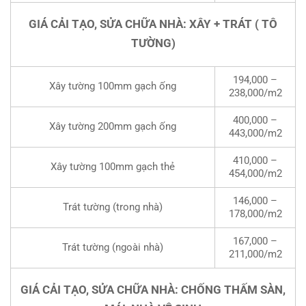
GIÁ CẢI TẠO, SỬA CHỮA NHÀ: XÂY + TRÁT ( TÔ
TƯỜNG)
194,000 –
Xây tường 100mm gạch ống
238,000/m2
400,000 –
Xây tường 200mm gạch ống
443,000/m2
410,000 –
Xây tường 100mm gạch thẻ
454,000/m2
146,000 –
Trát tường (trong nhà)
178,000/m2
167,000 –
Trát tường (ngoài nhà)
211,000/m2
GIÁ CẢI TẠO, SỬA CHỮA NHÀ: CHỐNG THẤM SÀN,