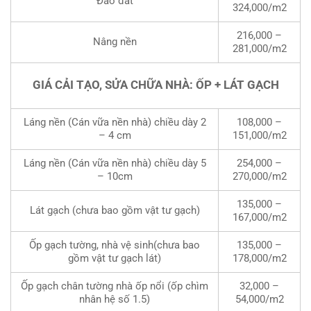
Đào đất
324,000/m2
216,000 –
Nâng nền
281,000/m2
GIÁ CẢI TẠO, SỬA CHỮA NHÀ: ỐP + LÁT GẠCH
Láng nền (Cán vữa nền nhà) chiều dày 2
108,000 –
– 4 cm
151,000/m2
Láng nền (Cán vữa nền nhà) chiều dày 5
254,000 –
– 10cm
270,000/m2
135,000 –
Lát gạch (chưa bao gồm vật tư gạch)
167,000/m2
Ốp gạch tường, nhà vệ sinh(chưa bao
135,000 –
gồm vật tư gạch lát)
178,000/m2
Ốp gạch chân tường nhà ốp nổi (ốp chìm
32,000 –
nhân hệ số 1.5)
54,000/m2