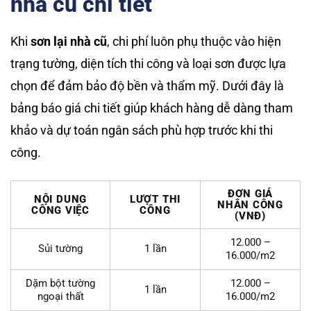
nhà cũ chi tiết
Khi
sơn lại nhà cũ
, chi phí luôn phụ thuộc vào hiện
trạng tường, diện tích thi công và loại sơn được lựa
chọn để đảm bảo độ bền và thẩm mỹ. Dưới đây là
bảng báo giá chi tiết giúp khách hàng dễ dàng tham
khảo và dự toán ngân sách phù hợp trước khi thi
công.
ĐƠN GIÁ
NỘI DUNG
LƯỢT THI
NHÂN CÔNG
CÔNG VIỆC
CÔNG
(VNĐ)
12.000 –
Sủi tường
1 lần
16.000/m2
Dặm bột tường
12.000 –
1 lần
ngoại thất
16.000/m2