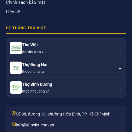
Chính sách bảo mật
Liên hệ
HỆ THỐNG THỢ VIỆT
Thợ Việt
→
thoviet.com.vn
Thợ Đồng Nai
→
thodongnai.vn
Thợ Bình Dương
→
thobinhduong.vn
Số 88, đường 18, phường Hiệp Bình, TP. Hồ Chí Minh
info@thoviet.com.vn