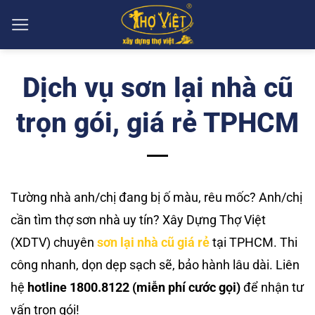
Skip
to
content
Dịch vụ sơn lại nhà cũ
trọn gói, giá rẻ TPHCM
Tường nhà anh/chị đang bị ố màu, rêu mốc? Anh/chị
cần tìm thợ sơn nhà uy tín? Xây Dựng Thợ Việt
(XDTV) chuyên
sơn lại nhà cũ giá rẻ
tại TPHCM. Thi
công nhanh, dọn dẹp sạch sẽ, bảo hành lâu dài. Liên
hệ
hotline 1800.8122 (miễn phí cước gọi)
để nhận tư
vấn trọn gói!