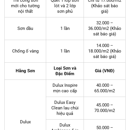
Thi công sơn
Quét 1 lớp sơn
Chỉ từ 17.000/m2
mới cho tường
lót và 2 lớp
(Khảo sát báo
nội thất
sơn phủ
giá)
32.000 –
Sơn dầu
1 lần
36.000/m2 (Khảo
sát báo giá)
14.000 –
Chống ố vàng
1 lần
18.000/m2 (Khảo
sát báo giá)
Loại Sơn và
Hãng Sơn
Giá (VNĐ)
Đặc Điểm
Dulux Inspire
40.000 –
mịn cao cấp
65.000/m2
Dulux Easy
45.000 –
Clean lau chùi
70.000/m2
hiệu quả
Dulux
Dulux
50.000 –