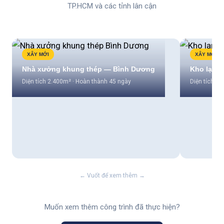
TP.HCM và các tỉnh lân cận
XÂY MỚI
XÂY MỚI
Nhà xưởng khung thép — Bình Dương
Kho lạnh
Diện tích 2.400m² · Hoàn thành 45 ngày
Diện tích 80
← Vuốt để xem thêm →
Muốn xem thêm công trình đã thực hiện?