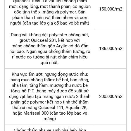
Quicseal 104s. Là vật liệu chống thấm
mới: dạng lỏng, một thành phần; có nguồn
150.000/m2
gốc tinh thể xi măng và polymer. Sản
phẩm thân thiện với thiên nhiên và con
người (cần tạo lớp gia cố bảo vệ bề mặt)
Dùng vải không dệt polyester chống nứt,
grout Quicseal 201, kết hợp với
màng chống thấm gốc Arylic có độ đàn
136.000/m2
hồi cao. Ngăn ngừa chống thấm tường, rò
rỉ nước do tường bị nứt chân chim hiệu
quả nhất.
Khu vực ẩm ướt, ngưng đọng nước như;
hạng mục chống thấm: bể bơi, ban công,
nhà tắm, tầng hầm, mương thu nước bê
tông, hố PIT thang máy được đề xuất sử
dụng vật liệu tạo màng ngăn nước 2 thành
200.000/m2
phần gốc polymer kết hợp tinh thể thẩm
thấu xi măng Quicseal 111, Aquafin 2K,
hoặc Mariseal 300 (cần tạo lớp bảo vệ
màng)
Chống thấm nhà vệ sinh,nhà bếp, bồn