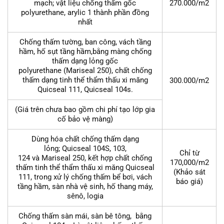
mạch; vật liệu chống thấm gốc
270.000/m2
polyurethane, arylic 1 thành phần đồng
nhất
Chống thấm tường, ban công, vách tầng
hầm, hố sụt tầng hầm,bằng màng chống
thấm dạng lỏng gốc
polyurethane (Mariseal 250), chất chống
thấm dạng tinh thể thẩm thấu xi măng
300.000/m2
Quicseal 111, Quicseal 104s.
(Giá trên chưa bao gồm chi phí tạo lớp gia
cố bảo vệ màng)
Dùng hóa chất chống thấm dạng
lỏng; Quicseal 104S, 103,
Chỉ từ
124 và Mariseal 250, kết hợp chất chống
170,000/m2
thấm tinh thể thẩm thấu xi măng Quicseal
(Khảo sát
111, trong xử lý chống thấm bể bơi, vách
báo giá)
tầng hầm, sàn nhà vệ sinh, hố thang máy,
sênô, logia
Chống thấm sàn mái, sàn bê tông, bằng