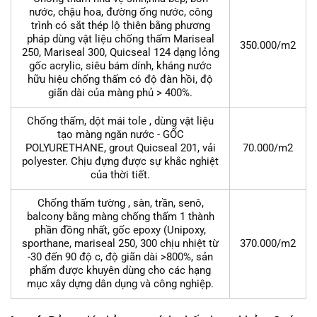
nước, chậu hoa, đường ống nước, công
trình có sắt thép lộ thiên bằng phương
pháp dùng vật liệu chống thấm Mariseal
350.000/m2
250, Mariseal 300, Quicseal 124 dạng lỏng
gốc acrylic, siêu bám dính, kháng nước
hữu hiệu chống thấm có độ đàn hồi, độ
giãn dài của màng phủ > 400%.
Chống thấm, dột mái tole , dùng vật liệu
tạo màng ngăn nước - GỐC
POLYURETHANE, grout Quicseal 201, vải
70.000/m2
polyester. Chịu đựng được sự khắc nghiệt
của thời tiết.
Chống thấm tường , sàn, trần, senô,
balcony bằng màng chống thấm 1 thành
phần đồng nhất, gốc epoxy (Unipoxy,
sporthane, mariseal 250, 300 chịu nhiệt từ
370.000/m2
-30 đến 90 độ c, độ giãn dài >800%, sản
phẩm được khuyên dùng cho các hạng
mục xây dựng dân dụng và công nghiệp.