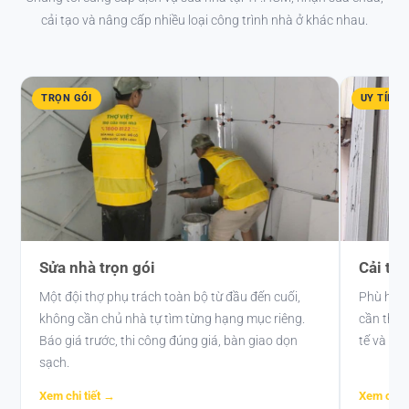
cải tạo và nâng cấp nhiều loại công trình nhà ở khác nhau.
TRỌN GÓI
UY TÍN
Sửa nhà trọn gói
Cải tạ
Một đội thợ phụ trách toàn bộ từ đầu đến cuối,
Phù hợp 
không cần chủ nhà tự tìm từng hạng mục riêng.
cần thay
Báo giá trước, thi công đúng giá, bàn giao dọn
tế và tư 
sạch.
Xem chi tiết →
Xem chi t