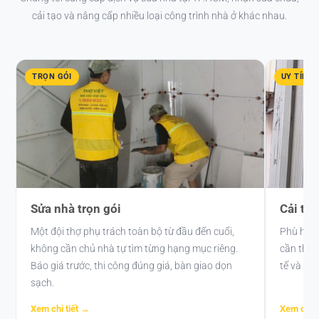
cải tạo và nâng cấp nhiều loại công trình nhà ở khác nhau.
TRỌN GÓI
UY TÍN
Sửa nhà trọn gói
Cải tạ
Một đội thợ phụ trách toàn bộ từ đầu đến cuối,
Phù hợp 
không cần chủ nhà tự tìm từng hạng mục riêng.
cần thay
Báo giá trước, thi công đúng giá, bàn giao dọn
tế và tư 
sạch.
Xem chi tiết →
Xem chi t