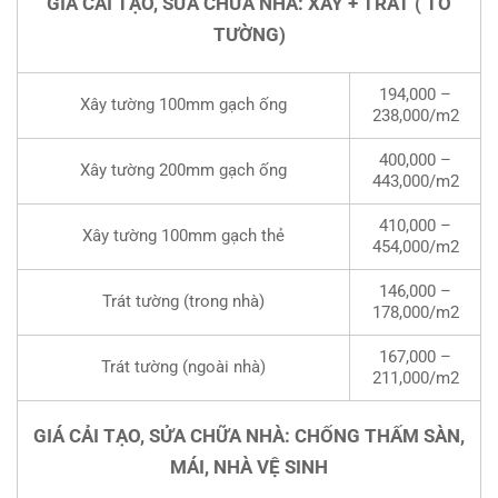
GIÁ CẢI TẠO, SỬA CHỮA NHÀ: XÂY + TRÁT ( TÔ
TƯỜNG)
194,000 –
Xây tường 100mm gạch ống
238,000/m2
400,000 –
Xây tường 200mm gạch ống
443,000/m2
410,000 –
Xây tường 100mm gạch thẻ
454,000/m2
146,000 –
Trát tường (trong nhà)
178,000/m2
167,000 –
Trát tường (ngoài nhà)
211,000/m2
GIÁ CẢI TẠO, SỬA CHỮA NHÀ: CHỐNG THẤM SÀN,
MÁI, NHÀ VỆ SINH