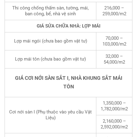
Thi công chống thấm sàn, tường, mái,
216,000 –
ban công, bể, nhà vệ sinh
259,000/m2
GIÁ SỬA CHỮA NHÀ: LỢP MÁI
70,000 –
Lợp mái ngói (chưa bao gồm vật tư)
103,000/m2
32,000 –
Lợp mái tôn (chưa bao gồm vật tư)
54,000/m2
GIÁ CƠI NỚI SÀN SẮT I, NHÀ KHUNG SẮT MÁI
TÔN
1,350,000 –
1,782,000/m2
Cơi nới sàn I (Phụ thuộc vào yêu cầu Vật
Liệu)
2,160,000 –
2,592,000/m2