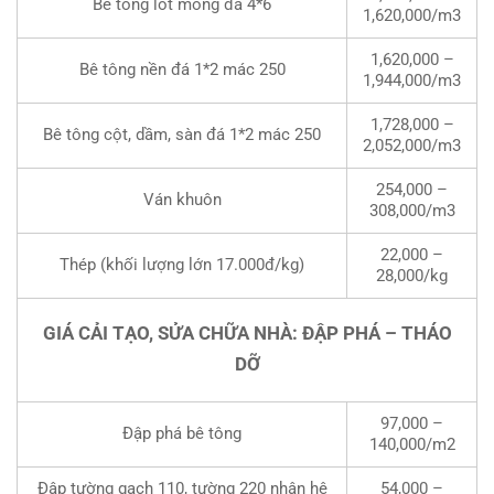
Bê tông lót móng đá 4*6
1,620,000/m3
1,620,000 –
Bê tông nền đá 1*2 mác 250
1,944,000/m3
1,728,000 –
Bê tông cột, dầm, sàn đá 1*2 mác 250
2,052,000/m3
254,000 –
Ván khuôn
308,000/m3
22,000 –
Thép (khối lượng lớn 17.000đ/kg)
28,000/kg
GIÁ CẢI TẠO, SỬA CHỮA NHÀ: ĐẬP PHÁ – THÁO
DỠ
97,000 –
Đập phá bê tông
140,000/m2
Đập tường gạch 110, tường 220 nhân hệ
54,000 –