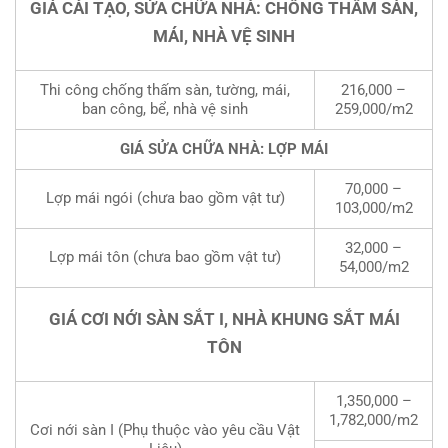
GIÁ CẢI TẠO, SỬA CHỮA NHÀ: CHỐNG THẤM SÀN,
MÁI, NHÀ VỆ SINH
Thi công chống thấm sàn, tường, mái,
216,000 –
ban công, bể, nhà vệ sinh
259,000/m2
GIÁ SỬA CHỮA NHÀ: LỢP MÁI
70,000 –
Lợp mái ngói (chưa bao gồm vật tư)
103,000/m2
32,000 –
Lợp mái tôn (chưa bao gồm vật tư)
54,000/m2
GIÁ CƠI NỚI SÀN SẮT I, NHÀ KHUNG SẮT MÁI
TÔN
1,350,000 –
1,782,000/m2
Cơi nới sàn I (Phụ thuộc vào yêu cầu Vật