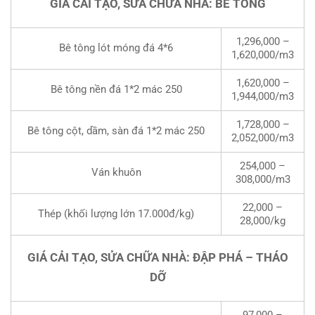
GIÁ CẢI TẠO, SỬA CHỮA NHÀ: BÊ TÔNG
1,296,000 –
Bê tông lót móng đá 4*6
1,620,000/m3
1,620,000 –
Bê tông nền đá 1*2 mác 250
1,944,000/m3
1,728,000 –
Bê tông cột, dầm, sàn đá 1*2 mác 250
2,052,000/m3
254,000 –
Ván khuôn
308,000/m3
22,000 –
Thép (khối lượng lớn 17.000đ/kg)
28,000/kg
GIÁ CẢI TẠO, SỬA CHỮA NHÀ: ĐẬP PHÁ – THÁO
DỠ
97,000 –