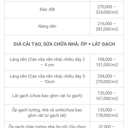
270,000 –
Đào đất
324,000/m2
216,000 –
Nâng nền
281,000/m2
GIÁ CẢI TẠO, SỬA CHỮA NHÀ: ỐP + LÁT GẠCH
Láng nền (Cán vữa nền nhà) chiều dày 2
108,000 –
– 4 cm
151,000/m2
Láng nền (Cán vữa nền nhà) chiều dày 5
254,000 –
– 10cm
270,000/m2
135,000 –
Lát gạch (chưa bao gồm vật tư gạch)
167,000/m2
Ốp gạch tường, nhà vệ sinh(chưa bao
135,000 –
gồm vật tư gạch lát)
178,000/m2
Ốp gạch chân tường nhà ốp nổi (ốp chìm
32,000 –