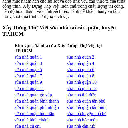
hạng mục nhằm hạn chế sai sót và đáp ứng yêu cầu thực tế của từng
công trình. Xây Dựng Thợ Việt luôn chú trọng chất lượng thi công,
tiến độ hoàn thành và chính sách bảo hành để khách hàng an tâm
trong suốt quá trình sử dụng dịch vụ.
Xây Dựng Thợ Việt sửa nhà tại các quận, huyện
TP.HCM
Khu vực sửa nhà của Xây Dựng Thợ Việt tại
TP.HCM
sửa nhà quận 1
sửa nhà quận 2
sửa nhà quận 3
sửa nhà quận 4
sửa nhà quận 5
sửa nhà quận 6
sửa nhà quận 7
sửa nhà quận 8
sửa nhà quận 9
sửa nhà quận 10
sửa nhà quận 11
sửa nhà quận 12
sửa nhà quận gò vấp
sửa nhà thủ đức
sửa nhà quận bình thạnh
sửa nhà quận tân phú
sửa nhà quận phú nhuận
sửa nhà quận tân bình
sửa nhà quận bình tân
sửa nhà huyện nhà bè
sửa nhà bình chánh
sửa nhà hóc môn
sửa nhà củ chi
sửa nhà cần giờ