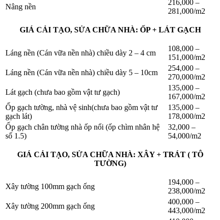
216,000 –
Nâng nền
281,000/m2
GIÁ CẢI TẠO, SỬA CHỮA NHÀ: ỐP + LÁT GẠCH
108,000 –
Láng nền (Cán vữa nền nhà) chiều dày 2 – 4 cm
151,000/m2
254,000 –
Láng nền (Cán vữa nền nhà) chiều dày 5 – 10cm
270,000/m2
135,000 –
Lát gạch (chưa bao gồm vật tư gạch)
167,000/m2
Ốp gạch tường, nhà vệ sinh(chưa bao gồm vật tư
135,000 –
gạch lát)
178,000/m2
Ốp gạch chân tường nhà ốp nổi (ốp chìm nhân hệ
32,000 –
số 1.5)
54,000/m2
GIÁ CẢI TẠO, SỬA CHỮA NHÀ: XÂY + TRÁT ( TÔ
TƯỜNG)
194,000 –
Xây tường 100mm gạch ống
238,000/m2
400,000 –
Xây tường 200mm gạch ống
443,000/m2