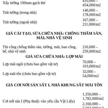
410,000 –
Xây tường 100mm gạch thẻ
454,000/m2
146,000 –
Trát tường (trong nhà)
178,000/m2
167,000 –
Trát tường (ngoài nhà)
211,000/m2
GIÁ CẢI TẠO, SỬA CHỮA NHÀ: CHỐNG THẤM SÀN,
MÁI, NHÀ VỆ SINH
Thi công chống thấm sàn, tường, mái, ban công,
216,000 –
bể, nhà vệ sinh
259,000/m2
GIÁ SỬA CHỮA NHÀ: LỢP MÁI
70,000 –
Lợp mái ngói (chưa bao gồm vật tư)
103,000/m2
32,000 –
Lợp mái tôn (chưa bao gồm vật tư)
54,000/m2
GIÁ CƠI NỚI SÀN SẮT I, NHÀ KHUNG SẮT MÁI TÔN
1,350,000 –
1,782,000/m2
Cơi nới sàn I (Phụ thuộc vào yêu cầu Vật Liệu)
2,160,000 –