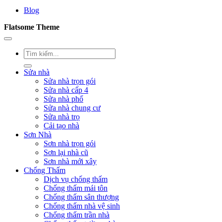
Blog
Flatsome Theme
Sửa nhà
Sửa nhà trọn gói
Sửa nhà cấp 4
Sửa nhà phố
Sửa nhà chung cư
Sửa nhà trọ
Cải tạo nhà
Sơn Nhà
Sơn nhà trọn gói
Sơn lại nhà cũ
Sơn nhà mới xây
Chống Thấm
Dịch vụ chống thấm
Chống thấm mái tôn
Chống thấm sân thượng
Chống thấm nhà vệ sinh
Chống thấm trần nhà