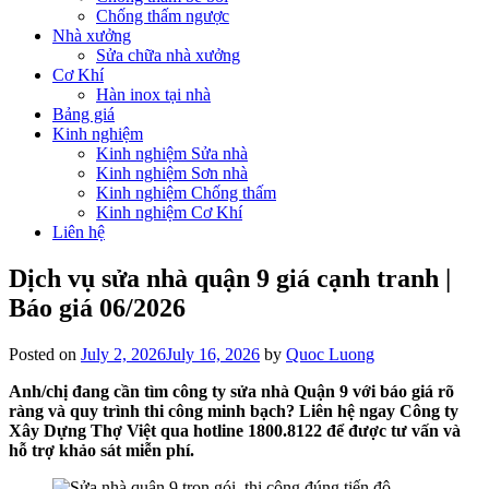
Chống thấm ngược
Nhà xưởng
Sửa chữa nhà xưởng
Cơ Khí
Hàn inox tại nhà
Bảng giá
Kinh nghiệm
Kinh nghiệm Sửa nhà
Kinh nghiệm Sơn nhà
Kinh nghiệm Chống thấm
Kinh nghiệm Cơ Khí
Liên hệ
Dịch vụ sửa nhà quận 9 giá cạnh tranh |
Báo giá 06/2026
Posted on
July 2, 2026
July 16, 2026
by
Quoc Luong
Anh/chị đang cần tìm công ty sửa nhà Quận 9 với báo giá rõ
ràng và quy trình thi công minh bạch? Liên hệ ngay Công ty
Xây Dựng Thợ Việt qua hotline 1800.8122 để được tư vấn và
hỗ trợ khảo sát miễn phí.