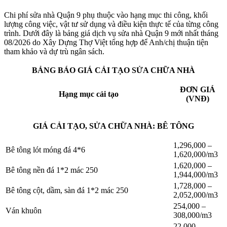
Chi phí sửa nhà Quận 9 phụ thuộc vào hạng mục thi công, khối
lượng công việc, vật tư sử dụng và điều kiện thực tế của từng công
trình. Dưới đây là bảng giá dịch vụ sửa nhà Quận 9 mới nhất tháng
08/2026 do Xây Dựng Thợ Việt tổng hợp để Anh/chị thuận tiện
tham khảo và dự trù ngân sách.
BẢNG BÁO GIÁ CẢI TẠO SỬA CHỮA NHÀ
ĐƠN GIÁ
Hạng mục cải tạo
(VNĐ)
GIÁ CẢI TẠO, SỬA CHỮA NHÀ: BÊ TÔNG
1,296,000 –
Bê tông lót móng đá 4*6
1,620,000/m3
1,620,000 –
Bê tông nền đá 1*2 mác 250
1,944,000/m3
1,728,000 –
Bê tông cột, dầm, sàn đá 1*2 mác 250
2,052,000/m3
254,000 –
Ván khuôn
308,000/m3
22,000 –