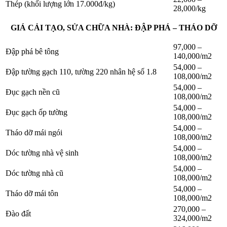
Thép (khối lượng lớn 17.000đ/kg)
28,000/kg
GIÁ CẢI TẠO, SỬA CHỮA NHÀ: ĐẬP PHÁ – THÁO DỠ
97,000 –
Đập phá bê tông
140,000/m2
54,000 –
Đập tường gạch 110, tường 220 nhân hệ số 1.8
108,000/m2
54,000 –
Đục gạch nền cũ
108,000/m2
54,000 –
Đục gạch ốp tường
108,000/m2
54,000 –
Tháo dỡ mái ngói
108,000/m2
54,000 –
Dóc tường nhà vệ sinh
108,000/m2
54,000 –
Dóc tường nhà cũ
108,000/m2
54,000 –
Tháo dỡ mái tôn
108,000/m2
270,000 –
Đào đất
324,000/m2