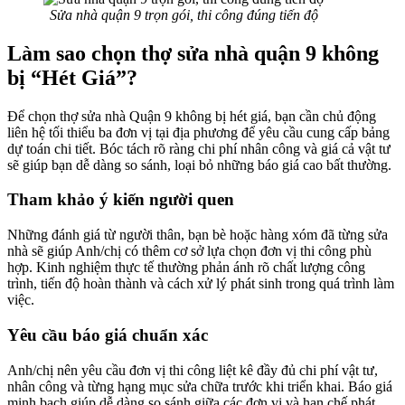
Sửa nhà quận 9 trọn gói, thi công đúng tiến độ
Làm sao chọn thợ sửa nhà quận 9 không
bị “Hét Giá”?
Để chọn thợ sửa nhà Quận 9 không bị hét giá, bạn cần chủ động
liên hệ tối thiểu ba đơn vị tại địa phương để yêu cầu cung cấp bảng
dự toán chi tiết. Bóc tách rõ ràng chi phí nhân công và giá cả vật tư
sẽ giúp bạn dễ dàng so sánh, loại bỏ những báo giá cao bất thường.
Tham khảo ý kiến người quen
Những đánh giá từ người thân, bạn bè hoặc hàng xóm đã từng sửa
nhà sẽ giúp Anh/chị có thêm cơ sở lựa chọn đơn vị thi công phù
hợp. Kinh nghiệm thực tế thường phản ánh rõ chất lượng công
trình, tiến độ hoàn thành và cách xử lý phát sinh trong quá trình làm
việc.
Yêu cầu báo giá chuẩn xác
Anh/chị nên yêu cầu đơn vị thi công liệt kê đầy đủ chi phí vật tư,
nhân công và từng hạng mục sửa chữa trước khi triển khai. Báo giá
minh bạch giúp dễ dàng so sánh giữa các đơn vị và hạn chế phát