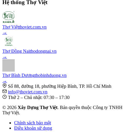
Hệ thống Thợ Việt
Thợ Việt
thoviet.com.vn
→
Thợ Đồng Nai
thodongnai.vn
→
Thợ Bình Dương
thobinhduong.vn
→
Số 88, đường 18, phường Hiệp Bình, TP. Hồ Chí Minh
info@thoviet.com.vn
Thứ 2 – Chủ nhật: 07:30 – 17:30
©
2026
Xây Dựng Thợ Việt
. Bản quyền thuộc Công ty TNHH
Thợ Việt.
Chính sách bảo mật
Điều khoản sử dụng