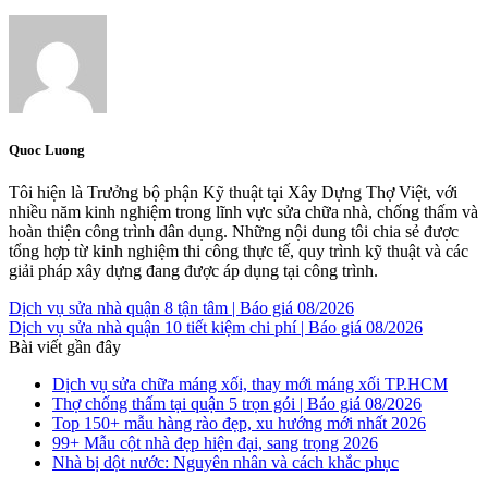
Quoc Luong
Tôi hiện là Trưởng bộ phận Kỹ thuật tại Xây Dựng Thợ Việt, với
nhiều năm kinh nghiệm trong lĩnh vực sửa chữa nhà, chống thấm và
hoàn thiện công trình dân dụng. Những nội dung tôi chia sẻ được
tổng hợp từ kinh nghiệm thi công thực tế, quy trình kỹ thuật và các
giải pháp xây dựng đang được áp dụng tại công trình.
Dịch vụ sửa nhà quận 8 tận tâm | Báo giá 08/2026
Dịch vụ sửa nhà quận 10 tiết kiệm chi phí | Báo giá 08/2026
Bài viết gần đây
Dịch vụ sửa chữa máng xối, thay mới máng xối TP.HCM
Thợ chống thấm tại quận 5 trọn gói | Báo giá 08/2026
Top 150+ mẫu hàng rào đẹp, xu hướng mới nhất 2026
99+ Mẫu cột nhà đẹp hiện đại, sang trọng 2026
Nhà bị dột nước: Nguyên nhân và cách khắc phục