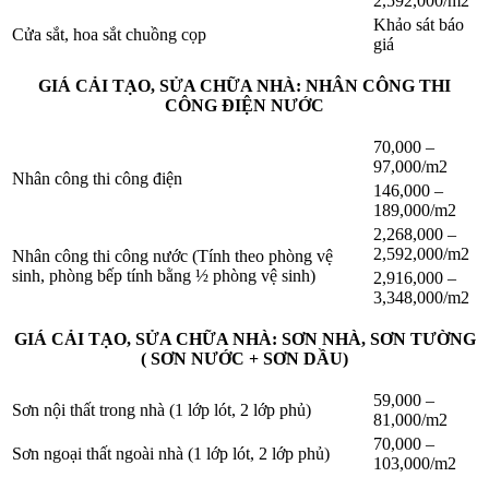
2,592,000/m2
Khảo sát báo
Cửa sắt, hoa sắt chuồng cọp
giá
GIÁ CẢI TẠO, SỬA CHỮA NHÀ: NHÂN CÔNG THI
CÔNG ĐIỆN NƯỚC
70,000 –
97,000/m2
Nhân công thi công điện
146,000 –
189,000/m2
2,268,000 –
2,592,000/m2
Nhân công thi công nước (Tính theo phòng vệ
sinh, phòng bếp tính bằng ½ phòng vệ sinh)
2,916,000 –
3,348,000/m2
GIÁ CẢI TẠO, SỬA CHỮA NHÀ: SƠN NHÀ, SƠN TƯỜNG
( SƠN NƯỚC + SƠN DẦU)
59,000 –
Sơn nội thất trong nhà (1 lớp lót, 2 lớp phủ)
81,000/m2
70,000 –
Sơn ngoại thất ngoài nhà (1 lớp lót, 2 lớp phủ)
103,000/m2