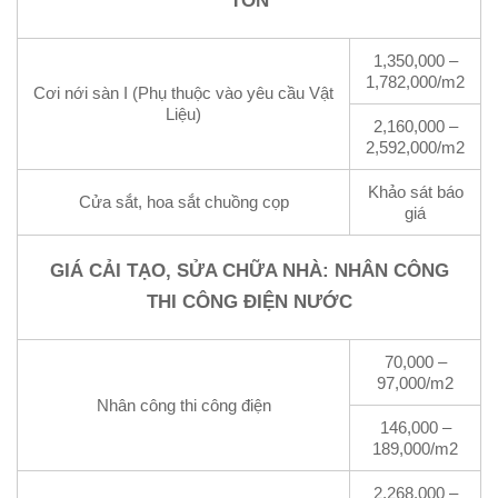
TÔN
1,350,000 –
1,782,000/m2
Cơi nới sàn I (Phụ thuộc vào yêu cầu Vật
Liệu)
2,160,000 –
2,592,000/m2
Khảo sát báo
Cửa sắt, hoa sắt chuồng cọp
giá
GIÁ CẢI TẠO, SỬA CHỮA NHÀ: NHÂN CÔNG
THI CÔNG ĐIỆN NƯỚC
70,000 –
97,000/m2
Nhân công thi công điện
146,000 –
189,000/m2
2,268,000 –