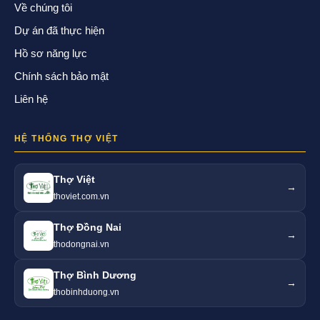
Về chúng tôi
Dự án đã thực hiện
Hồ sơ năng lực
Chính sách bảo mật
Liên hệ
HỆ THỐNG THỢ VIỆT
Thợ Việt
→
thoviet.com.vn
Thợ Đồng Nai
→
thodongnai.vn
Thợ Bình Dương
→
thobinhduong.vn