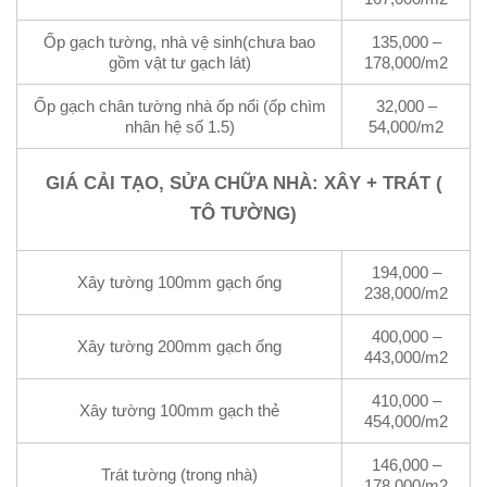
Ốp gạch tường, nhà vệ sinh(chưa bao
135,000 –
gồm vật tư gạch lát)
178,000/m2
Ốp gạch chân tường nhà ốp nổi (ốp chìm
32,000 –
nhân hệ số 1.5)
54,000/m2
GIÁ CẢI TẠO, SỬA CHỮA NHÀ: XÂY + TRÁT (
TÔ TƯỜNG)
194,000 –
Xây tường 100mm gạch ống
238,000/m2
400,000 –
Xây tường 200mm gạch ống
443,000/m2
410,000 –
Xây tường 100mm gạch thẻ
454,000/m2
146,000 –
Trát tường (trong nhà)
178,000/m2