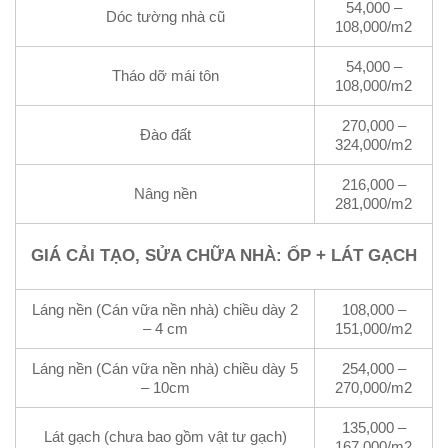
54,000 –
Dóc tường nhà cũ
108,000/m2
54,000 –
Tháo dỡ mái tôn
108,000/m2
270,000 –
Đào đất
324,000/m2
216,000 –
Nâng nền
281,000/m2
GIÁ CẢI TẠO, SỬA CHỮA NHÀ: ỐP + LÁT GẠCH
Láng nền (Cán vữa nền nhà) chiều dày 2
108,000 –
– 4 cm
151,000/m2
Láng nền (Cán vữa nền nhà) chiều dày 5
254,000 –
– 10cm
270,000/m2
135,000 –
Lát gạch (chưa bao gồm vật tư gạch)
167,000/m2