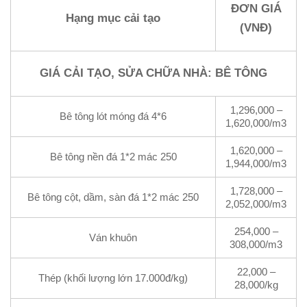
ĐƠN GIÁ
Hạng mục cải tạo
(VNĐ)
GIÁ CẢI TẠO, SỬA CHỮA NHÀ: BÊ TÔNG
1,296,000 –
Bê tông lót móng đá 4*6
1,620,000/m3
1,620,000 –
Bê tông nền đá 1*2 mác 250
1,944,000/m3
1,728,000 –
Bê tông cột, dầm, sàn đá 1*2 mác 250
2,052,000/m3
254,000 –
Ván khuôn
308,000/m3
22,000 –
Thép (khối lượng lớn 17.000đ/kg)
28,000/kg