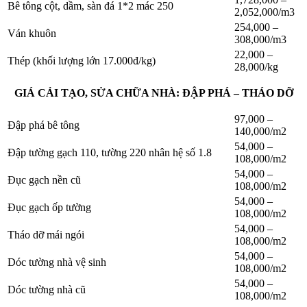
Bê tông cột, dầm, sàn đá 1*2 mác 250
2,052,000/m3
254,000 –
Ván khuôn
308,000/m3
22,000 –
Thép (khối lượng lớn 17.000đ/kg)
28,000/kg
GIÁ CẢI TẠO, SỬA CHỮA NHÀ: ĐẬP PHÁ – THÁO DỠ
97,000 –
Đập phá bê tông
140,000/m2
54,000 –
Đập tường gạch 110, tường 220 nhân hệ số 1.8
108,000/m2
54,000 –
Đục gạch nền cũ
108,000/m2
54,000 –
Đục gạch ốp tường
108,000/m2
54,000 –
Tháo dỡ mái ngói
108,000/m2
54,000 –
Dóc tường nhà vệ sinh
108,000/m2
54,000 –
Dóc tường nhà cũ
108,000/m2