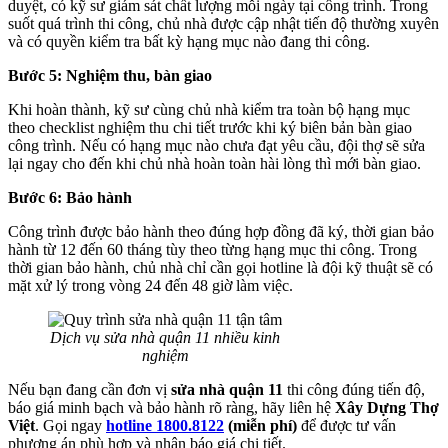
duyệt, có kỹ sư giám sát chất lượng mỗi ngày tại công trình. Trong
suốt quá trình thi công, chủ nhà được cập nhật tiến độ thường xuyên
và có quyền kiểm tra bất kỳ hạng mục nào đang thi công.
Bước 5: Nghiệm thu, bàn giao
Khi hoàn thành, kỹ sư cùng chủ nhà kiểm tra toàn bộ hạng mục
theo checklist nghiệm thu chi tiết trước khi ký biên bản bàn giao
công trình. Nếu có hạng mục nào chưa đạt yêu cầu, đội thợ sẽ sửa
lại ngay cho đến khi chủ nhà hoàn toàn hài lòng thì mới bàn giao.
Bước 6: Bảo hành
Công trình được bảo hành theo đúng hợp đồng đã ký, thời gian bảo
hành từ 12 đến 60 tháng tùy theo từng hạng mục thi công. Trong
thời gian bảo hành, chủ nhà chỉ cần gọi hotline là đội kỹ thuật sẽ có
mặt xử lý trong vòng 24 đến 48 giờ làm việc.
Dịch vụ sửa nhà quận 11 nhiều kinh
nghiệm
Nếu bạn đang cần đơn vị
sửa nhà quận 11
thi công đúng tiến độ,
báo giá minh bạch và bảo hành rõ ràng, hãy liên hệ
Xây Dựng Thợ
Việt
. Gọi ngay
hotline 1800.8122
(miễn phí)
để được tư vấn
phương án phù hợp và nhận báo giá chi tiết.