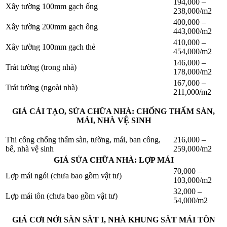
194,000 –
Xây tường 100mm gạch ống
238,000/m2
400,000 –
Xây tường 200mm gạch ống
443,000/m2
410,000 –
Xây tường 100mm gạch thẻ
454,000/m2
146,000 –
Trát tường (trong nhà)
178,000/m2
167,000 –
Trát tường (ngoài nhà)
211,000/m2
GIÁ CẢI TẠO, SỬA CHỮA NHÀ: CHỐNG THẤM SÀN,
MÁI, NHÀ VỆ SINH
Thi công chống thấm sàn, tường, mái, ban công,
216,000 –
bể, nhà vệ sinh
259,000/m2
GIÁ SỬA CHỮA NHÀ: LỢP MÁI
70,000 –
Lợp mái ngói (chưa bao gồm vật tư)
103,000/m2
32,000 –
Lợp mái tôn (chưa bao gồm vật tư)
54,000/m2
GIÁ CƠI NỚI SÀN SẮT I, NHÀ KHUNG SẮT MÁI TÔN