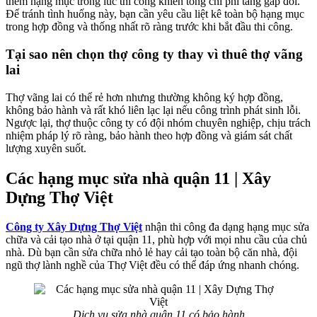
thêm hạng mục trong lúc thi công khiến tổng chi phí tăng gấp đôi.
Để tránh tình huống này, bạn cần yêu cầu liệt kê toàn bộ hạng mục
trong hợp đồng và thống nhất rõ ràng trước khi bắt đầu thi công.
Tại sao nên chọn thợ công ty thay vì thuê thợ vãng
lai
Thợ vãng lai có thể rẻ hơn nhưng thường không ký hợp đồng,
không bảo hành và rất khó liên lạc lại nếu công trình phát sinh lỗi.
Ngược lại, thợ thuộc công ty có đội nhóm chuyên nghiệp, chịu trách
nhiệm pháp lý rõ ràng, bảo hành theo hợp đồng và giám sát chất
lượng xuyên suốt.
Các hạng mục sửa nhà quận 11 | Xây
Dựng Thợ Việt
Công ty Xây Dựng Thợ Việt
nhận thi công đa dạng hạng mục sửa
chữa và cải tạo nhà ở tại quận 11, phù hợp với mọi nhu cầu của chủ
nhà. Dù bạn cần sửa chữa nhỏ lẻ hay cải tạo toàn bộ căn nhà, đội
ngũ thợ lành nghề của Thợ Việt đều có thể đáp ứng nhanh chóng.
Dịch vụ sửa nhà quận 11 có bảo hành