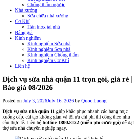
Chống thấm ngược
Nhà xưởng
Sửa chữa nhà xưởng
Cơ Khí
Hàn inox tại nhà
Bảng giá
Kinh nghiệm
Kinh nghiệm Sửa nhà
Kinh nghiệm Sơn nhà
Kinh nghiệm Chống thấm
Kinh nghiệm Cơ Khí
Liên hệ
Dịch vụ sửa nhà quận 11 trọn gói, giá rẻ |
Báo giá 08/2026
Posted on
July 3, 2026
July 16, 2026
by
Quoc Luong
Dịch vụ sửa nhà quận 11
giúp khắc phục nhanh các hạng mục
xuống cấp, cải tạo không gian và tối ưu chi phí thi công theo nhu
cầu thực tế. Liên hệ
hotline 1800.8122 (miễn phí cước gọi)
để đặt
thợ sửa nhà chuyên nghiệp ngay.