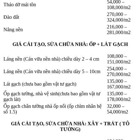
54,000 –
Tháo dỡ mái tôn
108,000/m2
270,000 –
Đào đất
324,000/m2
216,000 –
Nâng nền
281,000/m2
GIÁ CẢI TẠO, SỬA CHỮA NHÀ: ỐP + LÁT GẠCH
108,000 –
Láng nền (Cán vữa nền nhà) chiều dày 2 – 4 cm
151,000/m2
254,000 –
Láng nền (Cán vữa nền nhà) chiều dày 5 – 10cm
270,000/m2
135,000 –
Lát gạch (chưa bao gồm vật tư gạch)
167,000/m2
Ốp gạch tường, nhà vệ sinh(chưa bao gồm vật tư
135,000 –
gạch lát)
178,000/m2
Ốp gạch chân tường nhà ốp nổi (ốp chìm nhân hệ
32,000 –
số 1.5)
54,000/m2
GIÁ CẢI TẠO, SỬA CHỮA NHÀ: XÂY + TRÁT ( TÔ
TƯỜNG)