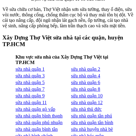
Về sửa chữa cơ bản, Thợ Việt nhận sơn sửa tường, thay ổ điện, sửa
vòi nước, thông cống, chống thấm cục bộ và thay mái tôn bị dột. Về
cải tạo nâng cấp, đội ngũ nhận lát gạch nền, ốp tường, cải tạo nhà
vệ sinh, nâng cấp phòng bếp, làm trần thạch cao và sửa mặt tiền.
Xây Dựng Thợ Việt sửa nhà tại các quận, huyện
TP.HCM
Khu vực sửa nhà của Xây Dựng Thợ Việt tại
TP.HCM
sửa nhà quận 1
sửa nhà quận 2
sửa nhà quận 3
sửa nhà quận 4
sửa nhà quận 5
sửa nhà quận 6
sửa nhà quận 7
sửa nhà quận 8
sửa nhà quận 9
sửa nhà quận 10
sửa nhà quận 11
sửa nhà quận 12
sửa nhà quận gò vấp
sửa nhà thủ đức
sửa nhà quận bình thạnh
sửa nhà quận tân phú
sửa nhà quận phú nhuận
sửa nhà quận tân bình
sửa nhà quận bình tân
sửa nhà huyện nhà bè
sửa nhà bình chánh
sửa nhà hóc môn