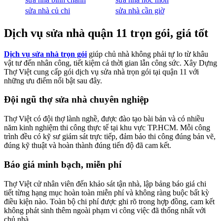
sửa nhà củ chi
sửa nhà cần giờ
Dịch vụ sửa nhà quận 11 trọn gói, giá tốt
Dịch vụ sửa nhà trọn gói
giúp chủ nhà không phải tự lo từ khâu
vật tư đến nhân công, tiết kiệm cả thời gian lẫn công sức. Xây Dựng
Thợ Việt cung cấp gói dịch vụ sửa nhà trọn gói tại quận 11 với
những ưu điểm nổi bật sau đây.
Đội ngũ thợ sửa nhà chuyên nghiệp
Thợ Việt có đội thợ lành nghề, được đào tạo bài bản và có nhiều
năm kinh nghiệm thi công thực tế tại khu vực TP.HCM. Mỗi công
trình đều có kỹ sư giám sát trực tiếp, đảm bảo thi công đúng bản vẽ,
đúng kỹ thuật và hoàn thành đúng tiến độ đã cam kết.
Báo giá minh bạch, miễn phí
Thợ Việt cử nhân viên đến khảo sát tận nhà, lập bảng báo giá chi
tiết từng hạng mục hoàn toàn miễn phí và không ràng buộc bất kỳ
điều kiện nào. Toàn bộ chi phí được ghi rõ trong hợp đồng, cam kết
không phát sinh thêm ngoài phạm vi công việc đã thống nhất với
chủ nhà.