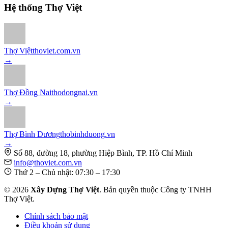
Hệ thống Thợ Việt
Thợ Việt
thoviet.com.vn
→
Thợ Đồng Nai
thodongnai.vn
→
Thợ Bình Dương
thobinhduong.vn
→
Số 88, đường 18, phường Hiệp Bình, TP. Hồ Chí Minh
info@thoviet.com.vn
Thứ 2 – Chủ nhật: 07:30 – 17:30
©
2026
Xây Dựng Thợ Việt
. Bản quyền thuộc Công ty TNHH
Thợ Việt.
Chính sách bảo mật
Điều khoản sử dụng