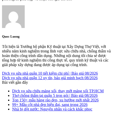
Quoc Luong
Tôi hiện là Trưởng bộ phận Kỹ thuật tại Xây Dựng Thợ Việt, với
nhiều năm kinh nghiệm trong lĩnh vực sửa chữa nhà, chống thấm và
hoàn thiện công trình dân dụng. Những nội dung tôi chia sẻ được
tổng hợp từ kinh nghiệm thi công thực tế, quy trình kỹ thuật và các
giải pháp xây dựng đang được áp dụng tại công trình.
Dịch vụ sửa nhà quận 10 tiết kiệm chi phí | Báo giá 08/2026
Dịch vụ sửa nhà quận 12 uy tín, báo giá minh bạch 08/2026
Bài viết gần đây
Dịch vụ sửa chữa máng xối, thay mới máng xối TP.HCM
Thợ chống thấm tại quận 5 trọn gói | Báo giá 08/2026
Top 150+ mẫu hàng rào đẹp, xu hướng mới nhất 2026
99+ Mẫu cột nhà đẹp hiện đại, sang trọng 2026
Nhà bị dột nước: Nguyên nhân và cách khắc phục