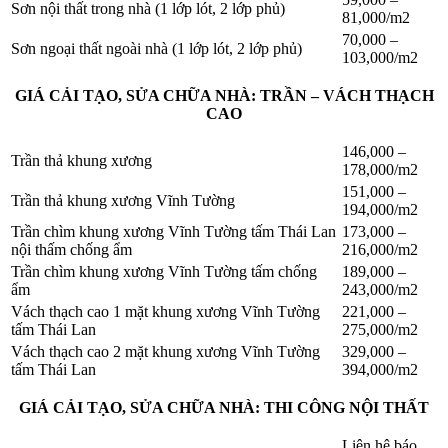
Sơn nội thất trong nhà (1 lớp lót, 2 lớp phủ)
81,000/m2
70,000 –
Sơn ngoại thất ngoài nhà (1 lớp lót, 2 lớp phủ)
103,000/m2
GIÁ CẢI TẠO, SỬA CHỮA NHÀ: TRẦN – VÁCH THẠCH
CAO
146,000 –
Trần thả khung xương
178,000/m2
151,000 –
Trần thả khung xương Vĩnh Tường
194,000/m2
Trần chìm khung xương Vĩnh Tường tấm Thái Lan
173,000 –
nội thấm chống ẩm
216,000/m2
Trần chìm khung xương Vĩnh Tường tấm chống
189,000 –
ẩm
243,000/m2
Vách thạch cao 1 mặt khung xương Vĩnh Tường
221,000 –
tấm Thái Lan
275,000/m2
Vách thạch cao 2 mặt khung xương Vĩnh Tường
329,000 –
tấm Thái Lan
394,000/m2
GIÁ CẢI TẠO, SỬA CHỮA NHÀ: THI CÔNG NỘI THẤT
Liên hệ báo