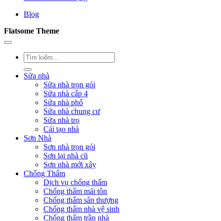
Blog
Flatsome Theme
Sửa nhà
Sửa nhà trọn gói
Sửa nhà cấp 4
Sửa nhà phố
Sửa nhà chung cư
Sửa nhà trọ
Cải tạo nhà
Sơn Nhà
Sơn nhà trọn gói
Sơn lại nhà cũ
Sơn nhà mới xây
Chống Thấm
Dịch vụ chống thấm
Chống thấm mái tôn
Chống thấm sân thượng
Chống thấm nhà vệ sinh
Chống thấm trần nhà