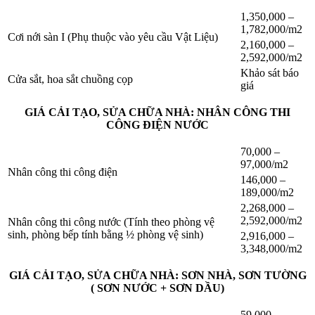
1,350,000 –
1,782,000/m2
Cơi nới sàn I (Phụ thuộc vào yêu cầu Vật Liệu)
2,160,000 –
2,592,000/m2
Khảo sát báo
Cửa sắt, hoa sắt chuồng cọp
giá
GIÁ CẢI TẠO, SỬA CHỮA NHÀ: NHÂN CÔNG THI
CÔNG ĐIỆN NƯỚC
70,000 –
97,000/m2
Nhân công thi công điện
146,000 –
189,000/m2
2,268,000 –
2,592,000/m2
Nhân công thi công nước (Tính theo phòng vệ
sinh, phòng bếp tính bằng ½ phòng vệ sinh)
2,916,000 –
3,348,000/m2
GIÁ CẢI TẠO, SỬA CHỮA NHÀ: SƠN NHÀ, SƠN TƯỜNG
( SƠN NƯỚC + SƠN DẦU)
59,000 –